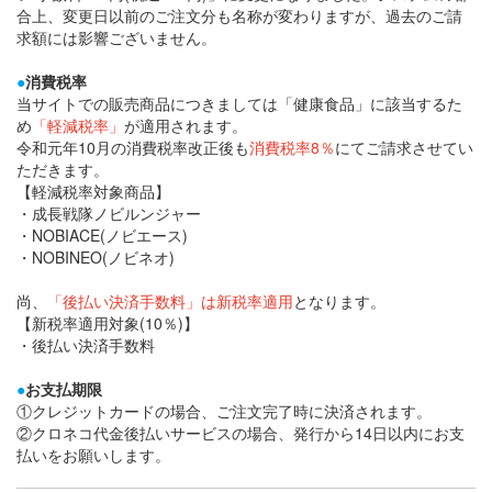
合上、変更日以前のご注文分も名称が変わりますが、過去のご請
求額には影響ございません。
●
消費税率
当サイトでの販売商品につきましては「健康食品」に該当するた
め
「軽減税率」
が適用されます。
令和元年10月の消費税率改正後も
消費税率8％
にてご請求させてい
ただきます。
【軽減税率対象商品】
・成長戦隊ノビルンジャー
・NOBIACE(ノビエース)
・NOBINEO(ノビネオ)
尚、
「後払い決済手数料」は新税率適用
となります。
【新税率適用対象(10％)】
・後払い決済手数料
●
お支払期限
①クレジットカードの場合、ご注文完了時に決済されます。
②クロネコ代金後払いサービスの場合、発行から14日以内にお支
払いをお願いします。