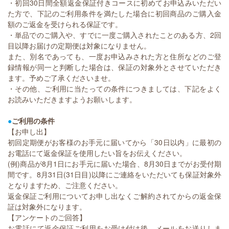
・初回30日間全額返金保証付きコースに初めてお申込みいただい
た方で、下記のご利用条件を満たした場合に初回商品のご購入金
額のご返金を受けられる保証です。
・単品でのご購入や、すでに一度ご購入されたことのある方、2回
目以降お届けの定期便は対象になりません。
また、別名であっても、一度お申込みされた方と住所などのご登
録情報が同一と判断した場合は、保証の対象外とさせていただき
ます。予めご了承くださいませ。
・その他、ご利用に当たっての条件につきましては、下記をよく
お読みいただきますようお願いします。
●
ご利用の条件
【お申し出】
初回定期便がお客様のお手元に届いてから「30日以内」に最初の
お電話にて返金保証を使用したい旨をお伝えください。
(例)商品が8月1日にお手元に届いた場合、8月30日までがお受付期
間です。8月31日(31日目)以降にご連絡をいただいても保証対象外
となりますため、ご注意ください。
返金保証ご利用についてお申し出なくご解約されてからの返金保
証は対象外になります。
【アンケートのご回答】
お電話にて返金保証ご利用をお受け付け後、メールをお送りしま