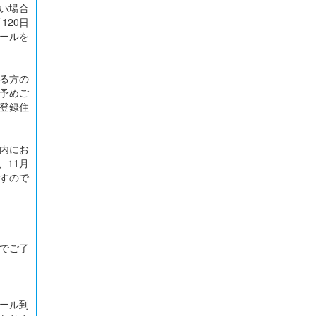
い場合
120日
ールを
れる方の
予めご
登録住
間内にお
、11月
ますので
でご了
ール到