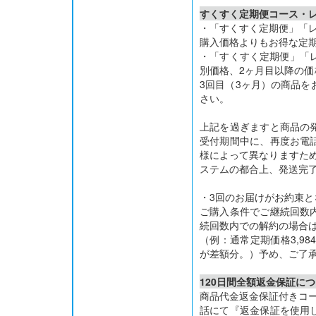
すくすく定期便コース・
・「すくすく定期便」「
購入価格よりもお得な定
・「すくすく定期便」「
別価格、2ヶ月目以降の
3回目（3ヶ月）の商品を
さい。
上記を過ぎますと商品の
受付期間中に、再度お電
様によって異なりますため
ステムの都合上、発送完
・3回のお届けがお約束
ご購入条件でご継続回数
続回数内での解約の場合
（例：通常定期価格3,984
が差額分。）予め、ご了
120日間全額返金保証に
商品代金返金保証付きコー
話にて『返金保証を使用