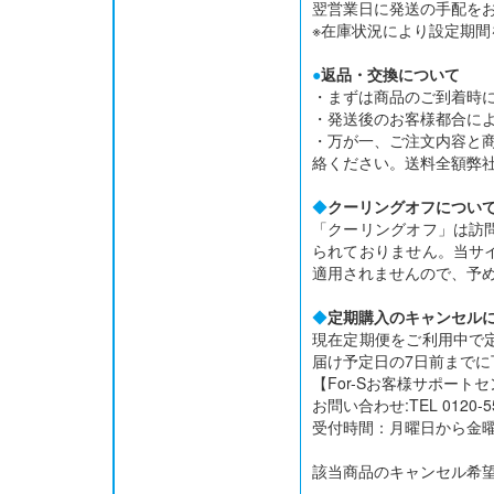
翌営業日に発送の手配を
※在庫状況により設定期
●
返品・交換について
・まずは商品のご到着時
・発送後のお客様都合に
・万が一、ご注文内容と
絡ください。送料全額弊
◆
クーリングオフについ
「クーリングオフ」は訪
られておりません。当サ
適用されませんので、予
◆
定期購入のキャンセル
現在定期便をご利用中で
届け予定日の7日前までに
【For-Sお客様サポート
お問い合わせ:TEL
0120-5
受付時間：月曜日から金曜日/
該当商品のキャンセル希