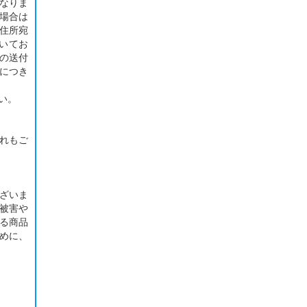
となりま
い場合は
住所宛
いてお
の送付
につき
い。
れもご
ざいま
被害や
る商品
めに、