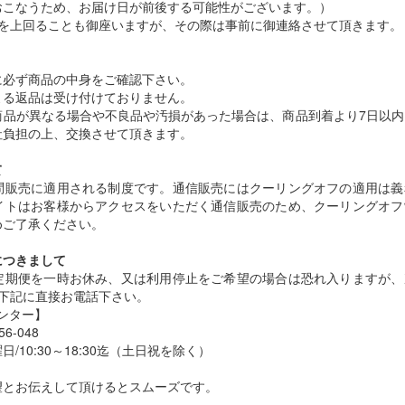
おこなうため、お届け日が前後する可能性がございます。）
間を上回ることも御座いますが、その際は事前に御連絡させて頂きます。
に必ず商品の中身をご確認下さい。
よる返品は受け付けておりません。
商品が異なる場合や不良品や汚損があった場合は、商品到着より7日以内
社負担の上、交換させて頂きます。
て
問販売に適用される制度です。通信販売にはクーリングオフの適用は義
イトはお客様からアクセスをいただく通信販売のため、クーリングオフ
めご了承ください。
につきまして
定期便を一時お休み、又は利用停止をご希望の場合は恐れ入りますが、
下記に直接お電話下さい。
センター】
56-048
10:30～18:30迄（土日祝を除く）
望とお伝えして頂けるとスムーズです。