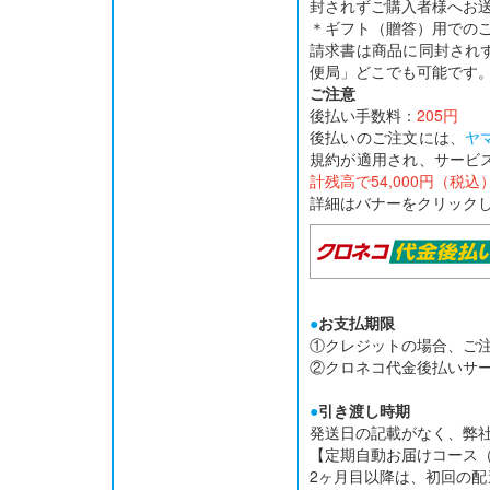
封されずご購入者様へお
＊ギフト（贈答）用での
請求書は商品に同封され
便局」どこでも可能です。
ご注意
後払い手数料：
205円
後払いのご注文には、
ヤ
規約が適用され、サービ
計残高で54,000円（税
詳細はバナーをクリック
●
お支払期限
①クレジットの場合、ご
②クロネコ代金後払いサー
●
引き渡し時期
発送日の記載がなく、弊
【定期自動お届けコース（
2ヶ月目以降は、初回の