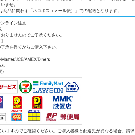
さいませ。
合は商品に問わず「ネコポス（メール便）」での配送となります。
オンライン注文
文
ておりませんのでご了承ください。
て】
の了承を得てからご購入下さい。
ter/JCB/AMEX/Diners
のみ
局)
ていますのでご確認ください。ご購入者様と配送先が異なる場合、請求