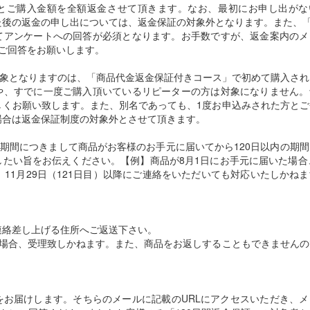
とご購入金額を全額返金させて頂きます。なお、最初にお申し出がな
後の返金の申し出については、返金保証の対象外となります。また、「
てアンケートへの回答が必須となります。お手数ですが、返金案内のメ
ご回答をお願いします。
対象となりますのは、「商品代金返金保証付きコース」で初めて購入さ
や、すでに一度ご購入頂いているリピーターの方は対象になりません。
しくお願い致します。また、別名であっても、1度お申込みされた方とご
場合は返金保証制度の対象外とさせて頂きます。
込期間につきまして商品がお客様のお手元に届いてから120日以内の期
たい旨をお伝えください。【例】商品が8月1日にお手元に届いた場合
。11月29日（121日目）以降にご連絡をいただいても対応いたしかね
連絡差し上げる住所へご返送下さい。
た場合、受理致しかねます。また、商品をお返しすることもできませんの
をお届けします。そちらのメールに記載のURLにアクセスいただき、メ