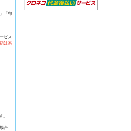
」「郵
ービス
額は累
す。
場合、