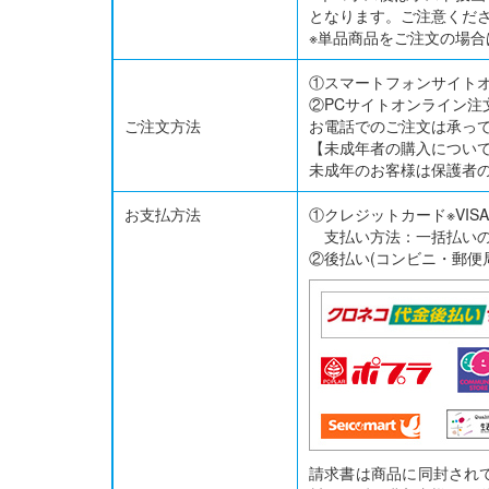
となります。ご注意くだ
※単品商品をご注文の場
①スマートフォンサイト
②PCサイトオンライン注
ご注文方法
お電話でのご注文は承っ
【未成年者の購入につい
未成年のお客様は保護者
お支払方法
①クレジットカード※VISA/Mas
支払い方法：一括払い
②後払い(コンビニ・郵便
請求書は商品に同封され