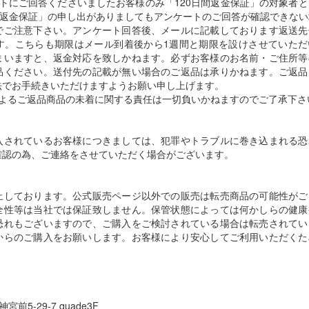
トにご回答くださいましたお客様のみ「120日間返金保証」の対象者
間返金保証」の申し出がありましてもアンケートのご回答が確認できな
でご注意下さい。アンケート回答後、メールに記載しております返送先
す。こちらも期限はメール到着後から1週間と期限を設けさせていただ
まいますと、返金対応を致しかねます。必ずお客様のお名前・ご住所等
品ください。送付先の記載が無い場合のご返品は承りかねます。ご返品
法でお手続きいただけますようお願い申し上げます。
によるご返品商品の未着に関する責任は一切負いかねますのでご了承下さ
入されているお客様につきましては、犯罪やトラブルに巻き込まれる恐
確認の為、ご連絡をさせていただく場合がございます。
止しております。公式販売ページ以外での販売は転売商品の可能性がご
全性等は当社では保証致しません。保管状態によっては何かしらの健康
恐れもございますので、ご購入をご検討されている場合は転売されてい
からのご購入をお願いします。お客様により安心してご利用いただくた
宮前5-29-7 quade3F