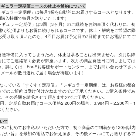
レギュラー定期便コースの休止や解約について
レギュラー定期便」は毎月1袋を自動的にお届けするコースとなります。
期購入特価で毎月お送りいたします）
レギュラー定期便」は3回（3ヶ月）のご継続をお約束頂く代わりに、初
価格が定価よりもお得に続けられるコースです。休止・解約をご希望の際
お受け取り頂いたのち、4回目お届け予定日の7日前までにお電話にて
発送準備に入ってしまうため、休止は承ることは出来ません。次月以降
話にてご連絡頂く必要が御座います。次月の商品発送日に関しましては
、詳しくは「For-Sお客様サポートセンター」までお問い合わせ下さ
了メールが数日遅れて届く場合が御座います）
となっている「すくすく定期便」「レギュラー定期便」は、お客様の都合
内でのご解約は受け付けかねますのでご了承ください。ご購入条件であ
は、その差額を請求させて頂きますのでご了承ください。
円、定期自動お届けコース価格2,200円の場合、3,984円－2,200円＝1,
承ください。
ついて
スに初めてお申込みいただいた方で、初回商品のご到着から120日以
したい旨』を最初の電話でお伝え頂き、その後メールにてお送りするア