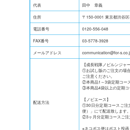
代表
田中 章義
住所
〒150-0001 東京都渋谷区神
電話番号
0120-556-048
FAX番号
03-5778-3928
メールアドレス
communication@for-s.co.
【成長戦隊ノビルンジャ
①お試し版のご注文の場
ご注意ください。
②本商品1～3袋定期コ
③本商品4袋以上の定期
【ノビエース】
配送方法
①30日分定期コースご
便）」にて配送致します
②3ヶ月分定期コースご
※ネコポス便はポスト投