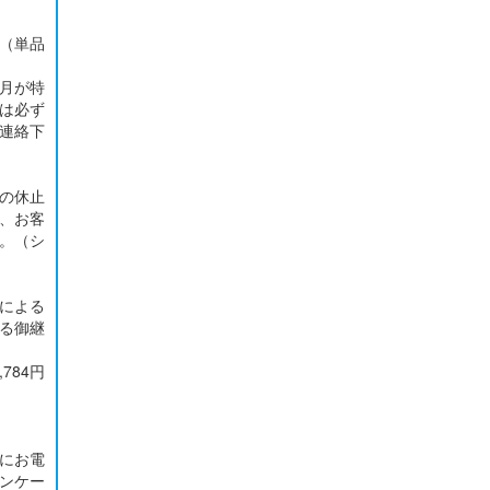
（単品
月が特
は必ず
ご連絡下
の休止
、お客
い。（シ
による
る御継
784円
内にお電
ンケー