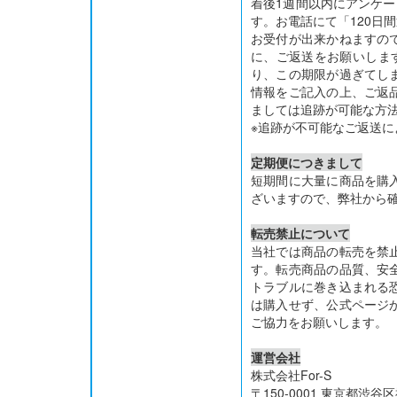
着後1週間以内にアンケー
す。お電話にて「120日
お受付が出来かねますの
に、ご返送をお願いしま
り、この期限が過ぎてし
情報をご記入の上、ご返
ましては追跡が可能な方
※追跡が不可能なご返送
定期便につきまして
短期間に大量に商品を購
ざいますので、弊社から
転売禁止について
当社では商品の転売を禁
す。転売商品の品質、安
トラブルに巻き込まれる
は購入せず、公式ページ
ご協力をお願いします。
運営会社
株式会社For-S
〒150-0001 東京都渋谷区神