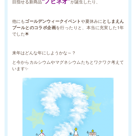
“ノビネオ”
目指せる新商品
が誕生したり、
他にも
ゴールデンウィークイベント
や夏休みに
としまえん
プールとのコラボ企画
を行ったりと、本当に充実した1年
でした🌟
来年はどんな年にしようかな～？
と今からカルシウムやマグネシウムたちとワクワク考えて
います✨