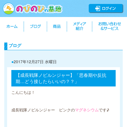
ブログ
●
2017年12月27日 水曜日
【成長戦隊ノビルンジャー】「思春期や反抗
期…どう接したらいいの？？」
こんにちは！
成長戦隊ノビルンジャー ピンクの
マグネシウム
です♪